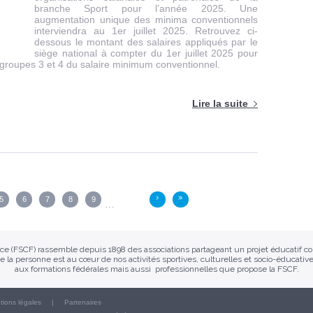
branche Sport pour l’année 2025. Une
augmentation unique des minima conventionnels
interviendra au 1er juillet 2025. Retrouvez ci-
dessous le montant des salaires appliqués par le
siège national à compter du 1er juillet 2025 pour
 groupes 3 et 4 du salaire minimum conventionnel.
Lire la suite
5
6
7
8
9
›
»
…
ance (FSCF) rassemble depuis 1898 des associations partageant un projet éducatif 
e la personne est au cœur de nos activités sportives, culturelles et socio-éducative
aux formations fédérales mais aussi professionnelles que propose la FSCF.
tions légales
Partenaires