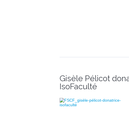
Gisèle Pélicot dona
IsoFaculté