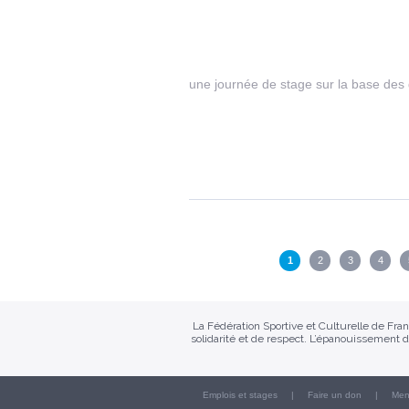
une journée de stage sur la base des
Pages
1
2
3
4
La Fédération Sportive et Culturelle de Fr
solidarité et de respect. L’épanouissement d
Emplois et stages
Faire un don
Men