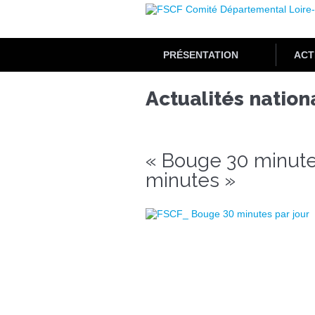
Aller
au
contenu
principal
PRÉSENTATION
ACT
Actualités nation
« Bouge 30 minutes
minutes »