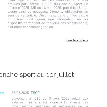
d'affichage au sein de ces établissements sont
prévues par l'’article R.322-5 du Code du Sport. Le
décret n°2025-435 du 16 mai 2025, publié le 18 mai,
ajoute ainsi de nouveaux éléments obligatoires au
sein de cet article. Désormais, dans un lieu visible
pour tous, doit figurer une information sur les
dispositifs permettant de recueillir des signalements,
d’orienter et accompagner les...
Lire la suite
nche sport au 1er juillet
16/06/2025
FSCF
L'avenant n° 210 du 3 avril 2025 relatif aux
salaires minima a été signé à l'unanimité des
organisations salariales et patronales de la