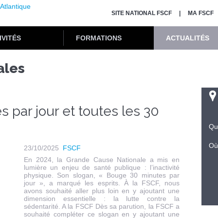
SITE NATIONAL FSCF
MA FSCF
IVITÉS
FORMATIONS
ACTUALITÉS
ales
 par jour et toutes les 30
Qu
Où
23/10/2025
FSCF
En 2024, la Grande Cause Nationale a mis en
lumière un enjeu de santé publique : l’inactivité
physique. Son slogan, « Bouge 30 minutes par
jour », a marqué les esprits. À la FSCF, nous
avons souhaité aller plus loin en y ajoutant une
dimension essentielle : la lutte contre la
sédentarité. A la FSCF Dès sa parution, la FSCF a
souhaité compléter ce slogan en y ajoutant une