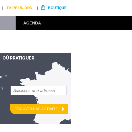
FAIRE UN DON
BOUTIQUE
AGENDA
OÙ PRATIQUER
oi ?
 ?
et
km alentour