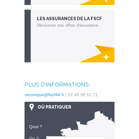
Lien invisible éditable sur la cible et la
destination
LES ASSURANCES
DE LA FSCF
Découvrez nos offres d'assurance.
Lien invisible éditable sur la cible et la
destination
PLUS D'INFORMATIONS
veronique@fscf44.fr
| 02 40 58 61 71
OÙ PRATIQUER
Quoi ?
Où ?