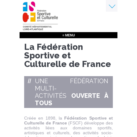
Aller
au
contenu
Menu
principal
≡ MENU
La Fédération
Sportive et
Culturelle de France
UNE FÉDÉRATION
MULTI-
ACTIVITÉS
OUVERTE À
TOUS
Créée en 1898, la
Fédération Sportive et
Culturelle de France
(FSCF) développe des
activités liées aux domaines sportifs,
artistiques et culturels, des activités socio-