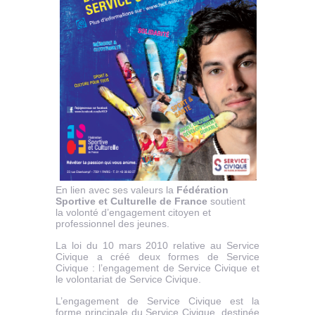
En lien avec ses valeurs la
Fédération
Sportive et Culturelle de France
soutient
la volonté d’engagement citoyen et
professionnel des jeunes.
La loi du 10 mars 2010 relative au Service
Civique a créé deux formes de Service
Civique : l’engagement de Service Civique et
le volontariat de Service Civique.
L’engagement de Service Civique est la
forme principale du Service Civique, destinée