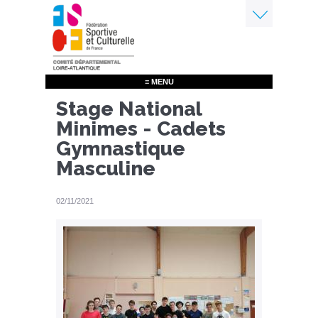
Aller
au
contenu
Menu
principal
≡ MENU
Stage National
Minimes - Cadets
Gymnastique
Masculine
02/11/2021