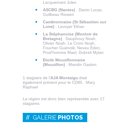
Lacquemant Jules
ASCBG (Nantes)
: Danto Lucas,
Guilbeau Riowen
Cambronnaise (St Sébastien sur
Loire)
: Levoyer Ethan
La Stéphanoise (Montoir de
Bretagne)
: Dauphouy Noah,
Olivier Noah, Le Crom Noah,
Foucher Guénolé, Neveu Éden,
Prod'homme Mael, Dubreil Mylan
Etoile Mouzillonnaise
(Mouzillon)
: Mandin Gaston
1 stagiaire de l'
AJA Montaigu
était
également présent pour le CD85 : Mary
Raphael
La région est donc bien représentée avec 17
stagaires.
GALERIE
PHOTOS